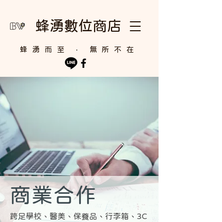
蜂湧數位商店
​蜂湧而至 ‧ 無所不在
商業合作
跨足學校、醫美、保養品、行李箱、3C