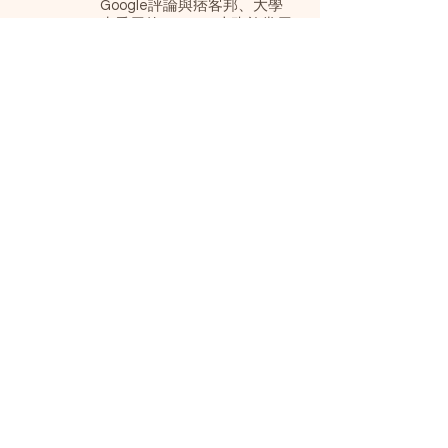
Google評論與痞客邦、大學
生愛用的Dcard、上班族常用
的PTT、主夫主婦喜歡上網分
享的論壇Mobile01。
Taking Part參與互動：您
如何參與話題
創造話題後，別以為行銷工作
就結束了，如何維持話題熱度
讓消費者持續討論，如何有效
參與互動又不失品牌形象，不
官方又鏗鏘有力，商家必須用
心經營，隨時解決消費者的疑
問，遭受批評時立即發現問題
並解決；若商品確實需要改
進，商家最好的方式就是虛心
接受、積極改進；若是遭惡意
批評，也要婉轉應對避免硬碰
硬；若是獲得高度評價，則以
感謝口吻回應，歡迎顧客再次
光臨。
Tracking追蹤：蒐集資訊