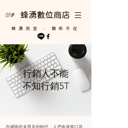
蜂湧數位商店
​蜂湧而至 ‧ 無所不在
行銷人不能
不知行銷5T
在網路尚未普及的時代，人們多倚靠口耳