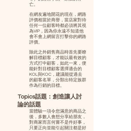
亡。
在網友遍地開花的現在，網路
評價相當於商譽，當店家對待
任何一位顧客時都必須將其視
為VIP，因為你永遠不知道他
會不會上網留言打擊你的網路
評價。
除此之外銷售商品時首先要瞭
解目標顧客，才能以最有效的
方式打中顧客，如此一來，便
能針對目標顧客選擇適合的
KOL與KOC，建議能從過去
的顧客名單，分類出特定族群
作為行銷的目標。
Topics話題：創造讓人討
論的話題
當體驗一項令您滿意的商品之
後，多數人會想分享給朋友，
對商家而言何嘗不是件好事，
只要正向並能引起關注都是好