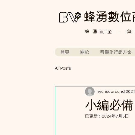
蜂湧數位
​蜂湧而至 ‧ 
首頁
關於
客製化行銷方案
All Posts
iyuhsuaround
202
小編必備
已更新：
2024年7月5日