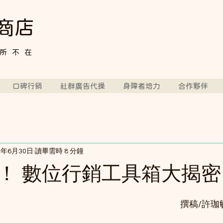
商店
無所不在
口碑行銷
社群廣告代操
身障者培力
合作夥伴
1年6月30日
讀畢需時 8 分鐘
！ 數位行銷工具箱大揭密
撰稿/許珈