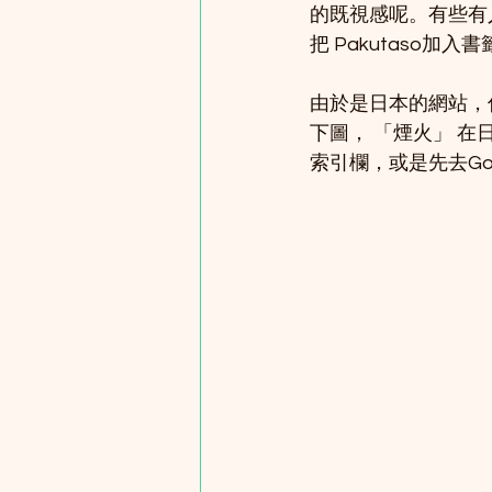
的既視感呢。有些有
把 Pakutaso加入
由於是日本的網站，
下圖， 「煙火」 
索引欄，或是先去Go