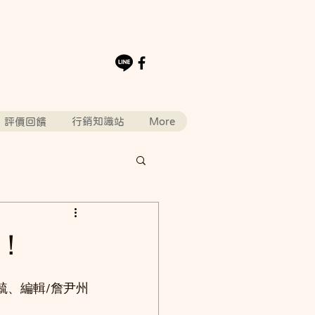
評價回饋
行銷知識站
More
！
毓、編輯/詹尹州