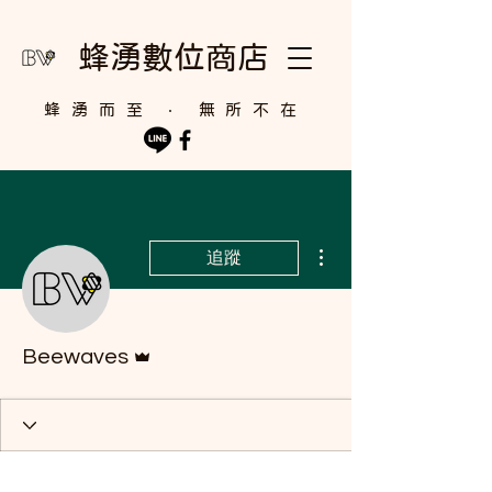
蜂湧數位商店
​蜂湧而至 ‧ 無所不在
更多動作
追蹤
管理員
Beewaves